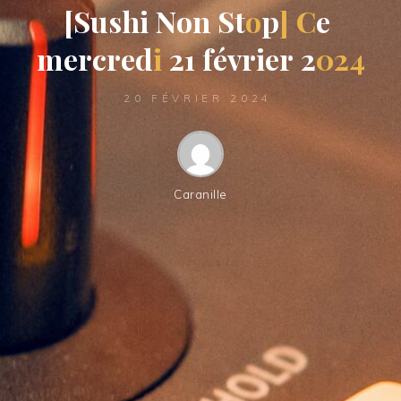
[
S
u
s
h
i
N
o
n
S
t
o
p
]
C
e
m
e
r
c
r
e
d
i
2
1
f
é
v
r
i
e
r
2
0
2
4
20 FÉVRIER 2024
Caranille