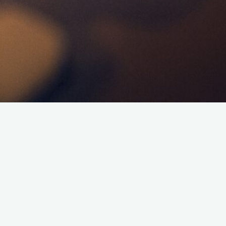
Bonjour à toutes et à tous,
Je vous annonce une émission ce mercredi 21 février 2024 dès
22h00.
Nous parlerons des évènements de Pokémon GO avec l’arrivée
du ticket pour obtenir Shymain chromatique et les différents
passes disponible.
On parlera aussi de Pékin Express avec un résumé du dernier