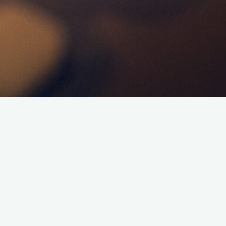
Bienvenue sur Caranille !
Caranille est une
radio à but non lucratif
, créée en
août 2022
par
Jérémy C. et Célia A.
, avec une mission simple :
vous
accompagner tout au long de la semaine
avec des
émissions de talk-show dynamiques et passionnantes.
Que vous soyez au travail, en vacances, à la retraite ou
en recherche d’emploi
, branchez-vous et laissez-vous porter
par nos programmes !