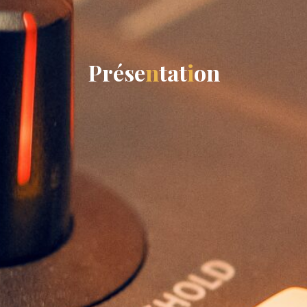
P
r
é
s
e
n
t
a
t
i
o
n