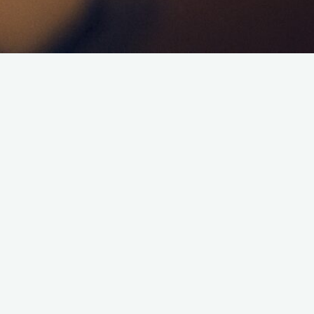
kend ce samedi 15 novembre 2025 dès 19H15.
e !