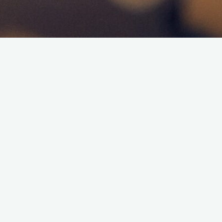
Bonjour à toutes et à tous,
Je vous annonce l’émission l’Happy Wee
L’émission parlera de l’actualité vidéoludiqu
Podcast de l’émission :
Écouter le Podcast
Soyez tous présents !