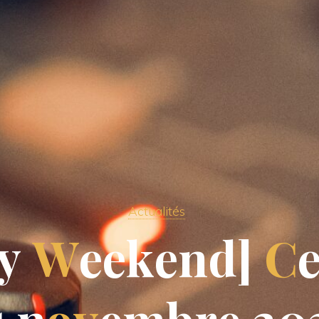
Actualités
y
W
e
e
k
e
n
d
]
C