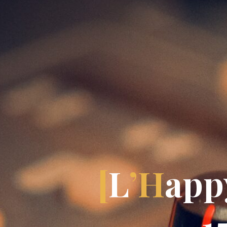
[
L
’
H
a
p
p