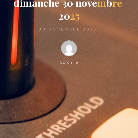
d
i
m
a
n
c
h
e
3
0
n
o
v
e
m
b
r
e
2
0
2
5
30 NOVEMBRE 2025
Caranille