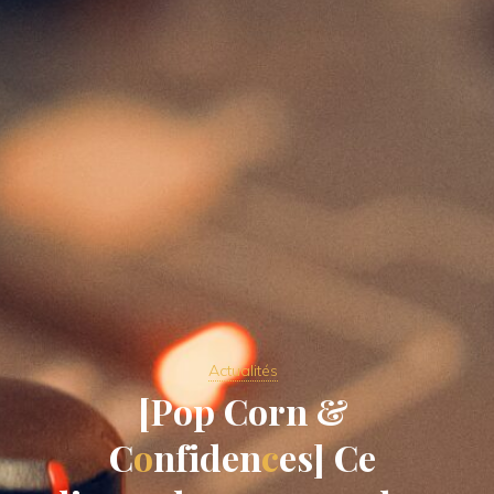
Actualités
[
P
o
p
C
o
r
n
&
C
o
n
f
i
d
e
n
c
e
s
]
C
e