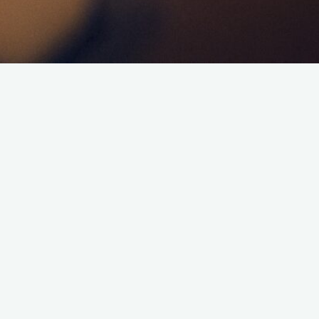
Bonjour à toutes et à tous,
Je vous annonce une émission ce dimanche 30 novembre
2025 dès 21h00.
L’émission parlera de la Nintendo Switch 2.
Podcast de l’émission :
Écouter le Podcast
Soyez tous présents !