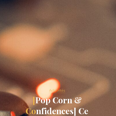
Actualités
[
P
o
p
C
o
r
n
&
C
o
n
f
i
d
e
n
c
e
s
]
C
e