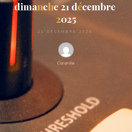
d
i
m
a
n
c
h
e
2
1
d
é
c
e
m
b
r
e
2
0
2
5
21 DÉCEMBRE 2025
Caranille