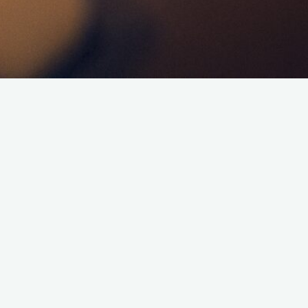
Bonjour à toutes et à tous,
Je vous annonce une émission ce dimanche 21 décembre
2025 dès 15h00.
L’émission parlera de la démo de Final Fantasy 7 sur Nintendo
Switch 2.
Podcast de l’émission :
Écouter le Podcast
Soyez tous présents !