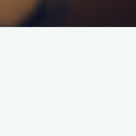
Bonjour à toutes et à tous,
Je vous annonce une émission ce mardi 13 janvier 2026 dès
21h30.
L’émission parlera de l’actualité vidéoludique !
Podcast de l’émission :
Écouter le Podcast
Soyez tous présents !