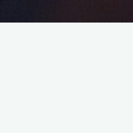
Actualités
[Pop Corn & Confidences] Ce
mercredi 21 janvier 2026
Caranille
21 janvier 2026
Bonjour à toutes et à tous, Je vous annonce une
émission ce mercredi 21 janvier 2026 dès 21h00.
L’émission parlera de l’actualité vidéoludique !
Podcast …
"
Read more
[Pop